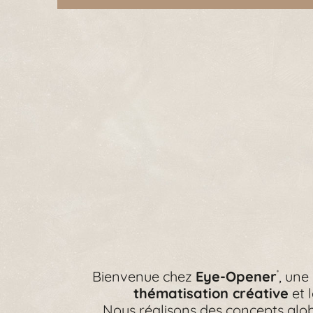
Bienvenue chez
Eye-Opener
, une
®
thématisation créative
et 
Nous réalisons des concepts glob