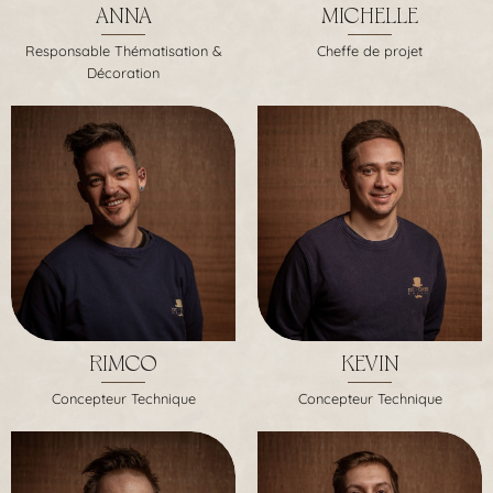
ANNA
MICHELLE
Responsable Thématisation &
Cheffe de projet
Décoration
RIMCO
KEVIN
Concepteur Technique
Concepteur Technique