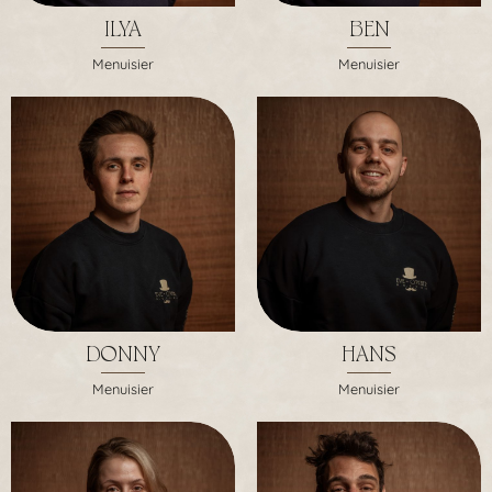
ILYA
BEN
Menuisier
Menuisier
DONNY
HANS
Menuisier
Menuisier