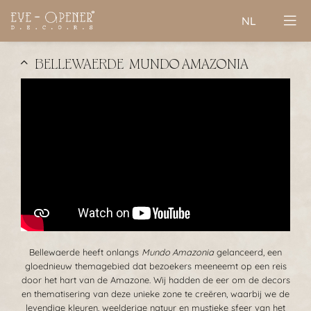
NL
BELLEWAERDE | MUNDO AMAZONIA
Bellewaerde heeft onlangs
Mundo Amazonia
gelanceerd, een
gloednieuw themagebied dat bezoekers meeneemt op een reis
door het hart van de Amazone. Wij hadden de eer om de decors
en thematisering van deze unieke zone te creëren, waarbij we de
levendige kleuren, weelderige natuur en mystieke sfeer van het