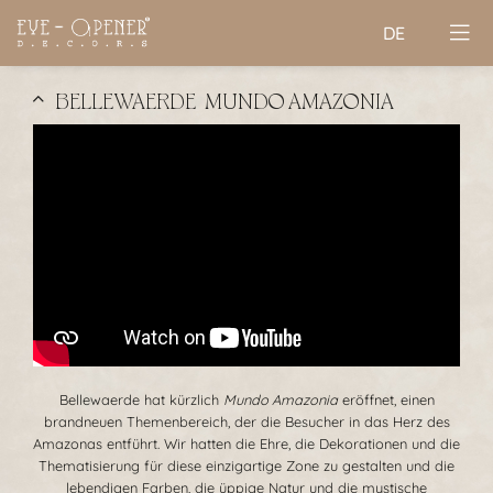
DE
BELLEWAERDE | MUNDO AMAZONIA
Bellewaerde hat kürzlich
Mundo Amazonia
eröffnet, einen
brandneuen Themenbereich, der die Besucher in das Herz des
Amazonas entführt. Wir hatten die Ehre, die Dekorationen und die
Thematisierung für diese einzigartige Zone zu gestalten und die
lebendigen Farben, die üppige Natur und die mystische