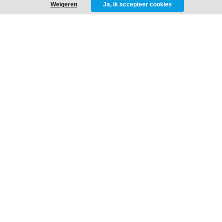
Weigeren
Ja, ik accepteer cookies
Activaties
Theater
Evenementen
Kerst, Sint & Halloween
PORTFOLIO