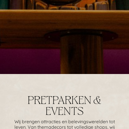
PRETPARKEN &
EVENTS
Wij brengen attracties en belevingswerelden tot
leven. Van themadecors tot volledige shops, wij