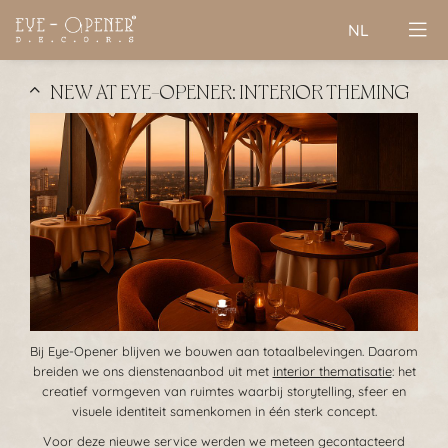
NL
NEW AT EYE-OPENER: INTERIOR THEMING
Bij Eye-Opener blijven we bouwen aan totaalbelevingen. Daarom
breiden we ons dienstenaanbod uit met
interior thematisatie
: het
creatief vormgeven van ruimtes waarbij storytelling, sfeer en
visuele identiteit samenkomen in één sterk concept.
Voor deze nieuwe service werden we meteen gecontacteerd