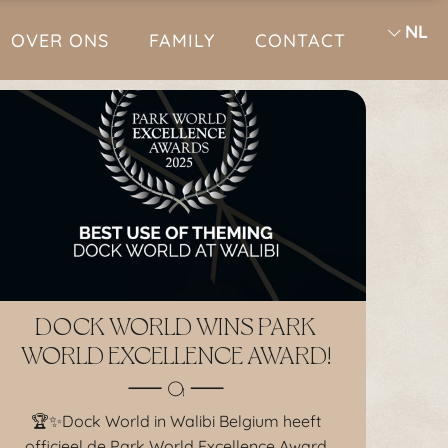
NL
OVER ONS
FAMILY
CONTACT
DOCK WORLD WINS PARK
WORLD EXCELLENCE AWARD!
🏆✨Dock World in Walibi Belgium heeft
officieel de Park World Excellence Award