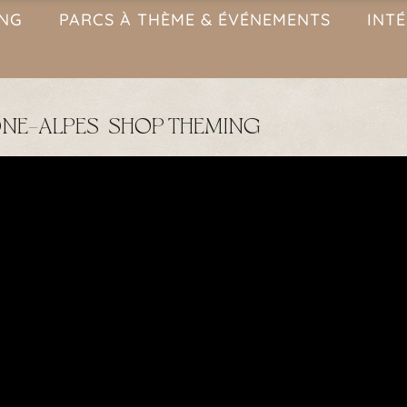
ING
PARCS À THÈME & ÉVÉNEMENTS
INT
ÔNE-ALPES | SHOP THEMING