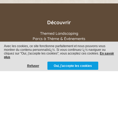
Découvrir
Themed Landscaping
Parcs à Thème & Événements
Intérieur
Avec les cookies, ce site fonctionne parfaitement et nous pouvons vous
À propos de nous
montrer du contenu personnalisï¿½. Si vous continuez ï¿½ naviguer ou
cliquez sur "Oui, j'accepte les cookies", vous acceptez ces cookies.
En savoir
Famille
plus
Postes vacants
Contactez nous
Refuser
Oui, j'accepte les cookies
Balendijk 190
3920 Lommel
BE 0732 657 925
info@eyeopenerdecors.com
+32 470 66 70 19