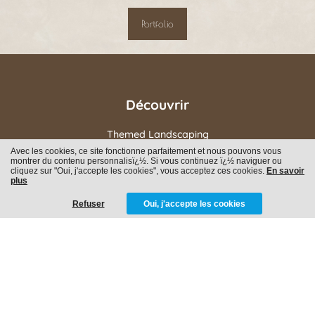
Portfolio
Découvrir
Themed Landscaping
Parcs à Thème & Événements
Avec les cookies, ce site fonctionne parfaitement et nous pouvons vous
Intérieur
montrer du contenu personnalisï¿½. Si vous continuez ï¿½ naviguer ou
cliquez sur "Oui, j'accepte les cookies", vous acceptez ces cookies.
En savoir
À propos de nous
plus
Famille
Postes vacants
Refuser
Oui, j'accepte les cookies
Contactez nous
Balendijk 190
3920 Lommel
BE 0732 657 925
info@eyeopenerdecors.com