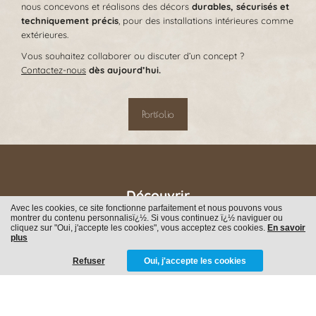
nous concevons et réalisons des décors
durables, sécurisés et
techniquement précis
, pour des installations intérieures comme
extérieures.
Vous souhaitez collaborer ou discuter d’un concept ?
Contactez-nous
dès aujourd’hui.
Portfolio
Découvrir
Avec les cookies, ce site fonctionne parfaitement et nous pouvons vous
montrer du contenu personnalisï¿½. Si vous continuez ï¿½ naviguer ou
Themed Landscaping
cliquez sur "Oui, j'accepte les cookies", vous acceptez ces cookies.
En savoir
Parcs à Thème & Événements
plus
Intérieur
Refuser
Oui, j'accepte les cookies
À propos de nous
Famille
Postes vacants
Contactez nous