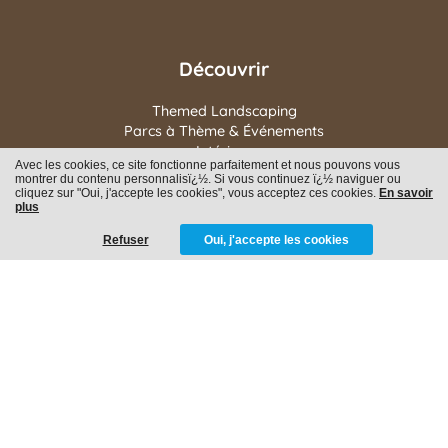
Découvrir
Themed Landscaping
Parcs à Thème & Événements
Intérieur
Avec les cookies, ce site fonctionne parfaitement et nous pouvons vous
À propos de nous
montrer du contenu personnalisï¿½. Si vous continuez ï¿½ naviguer ou
Famille
cliquez sur "Oui, j'accepte les cookies", vous acceptez ces cookies.
En savoir
plus
Postes vacants
Contactez nous
Refuser
Oui, j'accepte les cookies
Balendijk 190
3920 Lommel
BE 0732 657 925
info@eyeopenerdecors.com
+32 470 66 70 19