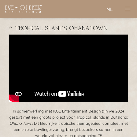
NL
TROPICAL ISLANDS | OHANA TOWN
In samenwerking met KCC Entertainment Design zijn we 2024
gestart met een groots project voor
Tropical Islands
in Duitsland:
Ohana Town
. Dit kleurrijke, tropische themagebied, compleet met
een unieke bowlingervaring, brengt bezoekers samen in een
wereld vol plezier en ontspanning. 🌴