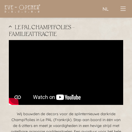
NL
LE PAL CHAMPI'FOLIES -
FAMILIEATTRACTIE
Wij bouwden de decors voor de splinternieuwe darkride
Champi'folies in Le PAL (Frankrijk). Stap aan boord in één van
de 6-zitters en meet je vaardigheden in een hevige strijd met
ontelbare grappige paddenstoelen. Een avontuur voor het hele