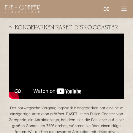
DE
KONGEPARKEN RASET | DISK’O COASTER
Der norwegische Vergnügungspark Kongeparken hat eine neue
einzigartige Attraktion eröffnet. RASET ist ein Disk'o Coaster von
Zamperla, ein Attraktionstyp, bei dem sich die Besucher auf einer
großen Gondel um 360° drehen, während sie über einen Hügel
fahren. Wir durften die gesamte Attraktion mit dekorativen